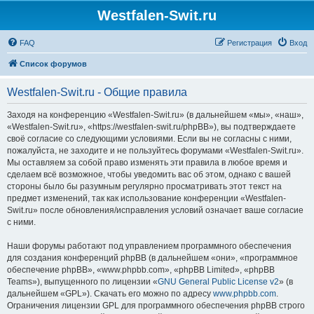
Westfalen-Swit.ru
FAQ
Регистрация
Вход
Список форумов
Westfalen-Swit.ru - Общие правила
Заходя на конференцию «Westfalen-Swit.ru» (в дальнейшем «мы», «наш»,
«Westfalen-Swit.ru», «https://westfalen-swit.ru/phpBB»), вы подтверждаете
своё согласие со следующими условиями. Если вы не согласны с ними,
пожалуйста, не заходите и не пользуйтесь форумами «Westfalen-Swit.ru».
Мы оставляем за собой право изменять эти правила в любое время и
сделаем всё возможное, чтобы уведомить вас об этом, однако с вашей
стороны было бы разумным регулярно просматривать этот текст на
предмет изменений, так как использование конференции «Westfalen-
Swit.ru» после обновления/исправления условий означает ваше согласие
с ними.
Наши форумы работают под управлением программного обеспечения
для создания конференций phpBB (в дальнейшем «они», «программное
обеспечение phpBB», «www.phpbb.com», «phpBB Limited», «phpBB
Teams»), выпущенного по лицензии «
GNU General Public License v2
» (в
дальнейшем «GPL»). Скачать его можно по адресу
www.phpbb.com
.
Ограничения лицензии GPL для программного обеспечения phpBB строго