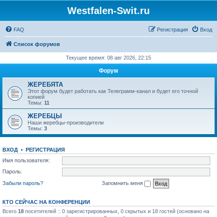
Westfalen-Swit.ru
FAQ
Регистрация
Вход
Список форумов
Текущее время: 08 авг 2026, 22:15
Форум
ЖЕРЕБЯТА
Этот форум будет работать как Телеграмм-канал и будет его точной
копией
Темы:
11
ЖЕРЕБЦЫ
Наши жеребцы-производители
Темы:
3
ВХОД
•
РЕГИСТРАЦИЯ
Имя пользователя:
Пароль:
Забыли пароль?
Запомнить меня
КТО СЕЙЧАС НА КОНФЕРЕНЦИИ
Всего
18
посетителей :: 0 зарегистрированных, 0 скрытых и 18 гостей (основано на