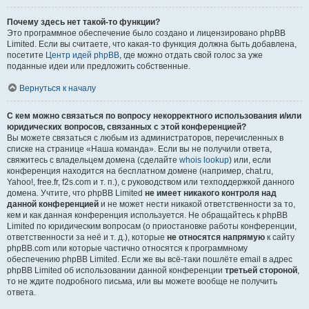
Почему здесь нет такой-то функции?
Это программное обеспечение было создано и лицензировано phpBB
Limited. Если вы считаете, что какая-то функция должна быть добавлена,
посетите
Центр идей phpBB
, где можно отдать свой голос за уже
поданные идеи или предложить собственные.
Вернуться к началу
С кем можно связаться по вопросу некорректного использования и/или
юридических вопросов, связанных с этой конференцией?
Вы можете связаться с любым из администраторов, перечисленных в
списке на странице «Наша команда». Если вы не получили ответа,
свяжитесь с владельцем домена (сделайте
whois lookup
) или, если
конференция находится на бесплатном домене (например, chat.ru,
Yahoo!, free.fr, f2s.com и т. п.), с руководством или техподдержкой данного
домена. Учтите, что phpBB Limited
не имеет никакого контроля над
данной конференцией
и не может нести никакой ответственности за то,
кем и как данная конференция используется. Не обращайтесь к phpBB
Limited по юридическим вопросам (о приостановке работы конференции,
ответственности за неё и т. д.), которые
не относятся напрямую
к сайту
phpBB.com или которые частично относятся к программному
обеспечению phpBB Limited. Если же вы всё-таки пошлёте email в адрес
phpBB Limited об использовании данной конференции
третьей стороной
,
то не ждите подробного письма, или вы можете вообще не получить
ответа.